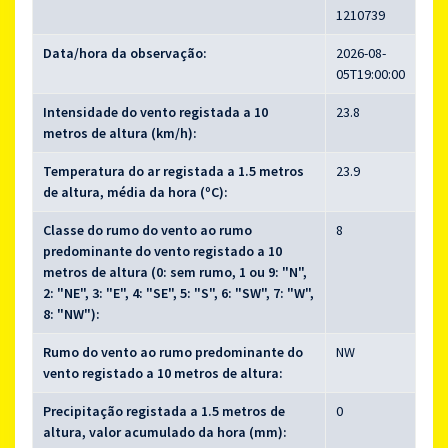
1210739
Data/hora da observação:
2026-08-
05T19:00:00
Intensidade do vento registada a 10
23.8
metros de altura (km/h):
Temperatura do ar registada a 1.5 metros
23.9
de altura, média da hora (ºC):
Classe do rumo do vento ao rumo
8
predominante do vento registado a 10
metros de altura (0: sem rumo, 1 ou 9: "N",
2: "NE", 3: "E", 4: "SE", 5: "S", 6: "SW", 7: "W",
8: "NW"):
Rumo do vento ao rumo predominante do
NW
vento registado a 10 metros de altura:
Precipitação registada a 1.5 metros de
0
altura, valor acumulado da hora (mm):