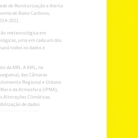
ede de Monitorização e Alerta
nomia de Baixo Carbono,
014-2021.
ação meteorológica em
ológicas, uma em cada um dos
sará todos os dados e
os da AML. A AML, na
rueguesa), das Câmaras
volvimento Regional e Urbano
 Mar e da Atmosfera (IPMA),
s Alterações Climáticas.
ibilização de dados
limáticas, os quais,
boa.
.AML será desenvolvido ao