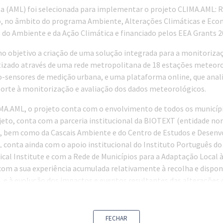
oa (AML) foi selecionada para implementar o projeto CLIMA.AML: R
, no âmbito do programa Ambiente, Alterações Climáticas e Eco
 do Ambiente e da Ação Climática e financiado pelos EEA Grants 2
 objetivo a criação de uma solução integrada para a monitoriz
tizado através de uma rede metropolitana de 18 estações meteor
o-sensores de medição urbana, e uma plataforma online, que anali
porte à monitorização e avaliação dos dados meteorológicos.
A.AML, o projeto conta com o envolvimento de todos os municípi
jeto, conta com a parceria institucional da BIOTEXT (entidade no
a, bem como da Cascais Ambiente e do Centro de Estudos e Desen
conta ainda com o apoio institucional do Instituto Português do
l Institute e com a Rede de Municípios para a Adaptação Local à
com a sua experiência acumulada relativamente à recolha e dispon
 e à evolução dos impactos e eventos resultantes das alterações c
o a registar com maior intensidade na área metropolitana de Lis
93.195,31Euros e cofinanciado em 85% pelo EEA Grants, o CLIMA
FECHAR