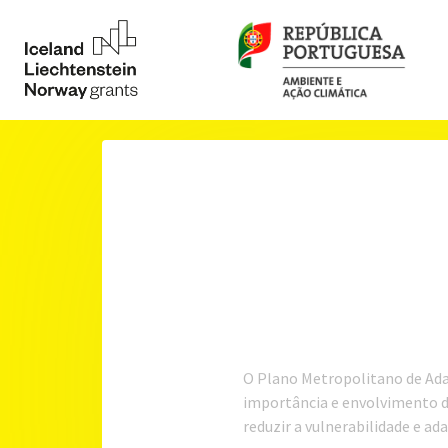
O Plano Metropolitano de Ada
importância e envolvimento de
reduzir a vulnerabilidade e ad