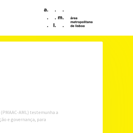
oa (PMAAC-AML) testemunha a
ação e governança, para