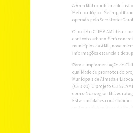
A Área Metropolitana de Lisb
Meteorológico Metropolitano
operado pela Secretaria-Geral
O projeto CLIMA.AML tem como
contexto urbano. Será concre
municípios da AML, nove micr
informações essenciais de su
Para a implementação do CLIM
qualidade de promotor do pro
Municipais de Almada e Lisbo
(CEDRU). O projeto CLIMA.AML 
com o Norwegian Meteorologica
Estas entidades contribuirão 
meteorológicos à escala local,
progressivamente, se têm vind
Com um orçamento global de 1