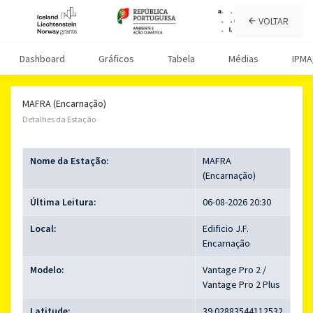
VOLTAR
Dashboard
Gráficos
Tabela
Médias
IPMA
MAFRA (Encarnação)
Detalhes da Estação
Nome da Estação:
MAFRA
(Encarnação)
Última Leitura:
06-08-2026 20:30
Local:
Edificio J.F.
Encarnação
Modelo:
Vantage Pro 2 /
Vantage Pro 2 Plus
Latitude:
39.02883544112532