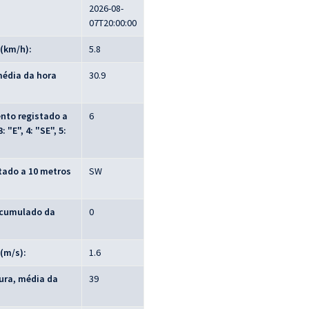
2026-08-
07T20:00:00
 (km/h):
5.8
média da hora
30.9
nto registado a
6
 "E", 4: "SE", 5:
tado a 10 metros
SW
 acumulado da
0
(m/s):
1.6
tura, média da
39