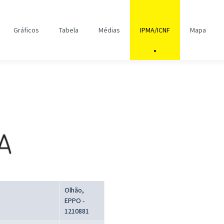
Gráficos
Tabela
Médias
IPMA/ICNF
Mapa
Olhão,
EPPO -
1210881