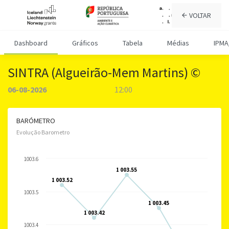
VOLTAR
Dashboard
Gráficos
Tabela
Médias
IPMA
SINTRA (Algueirão-Mem Martins) ©
06-08-2026
12:00
BARÓMETRO
Evolução Barometro
1003.6
1 003.55
1 003.55
1 003.52
1 003.52
1003.5
1 003.45
1 003.45
1 003.42
1 003.42
1003.4